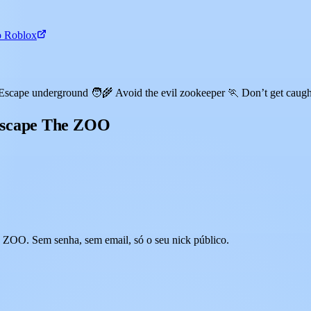
o Roblox
l 🕳️ Escape underground 🧑‍🌾 Avoid the evil zookeeper 🏃 Don’t 
 Escape The ZOO
 ZOO. Sem senha, sem email, só o seu nick público.