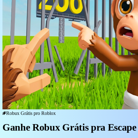
Robux Grátis pro Roblox
Ganhe Robux Grátis pra Escap