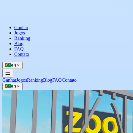
Ganhar
Jogos
Ranking
Blog
FAQ
Contato
BR
Ganhar
Jogos
Ranking
Blog
FAQ
Contato
BR