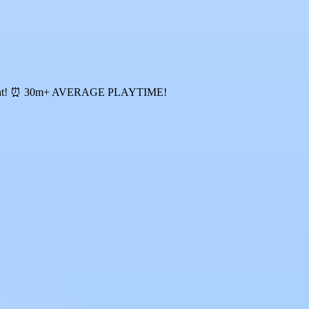
get caught! ⏰ 30m+ AVERAGE PLAYTIME!