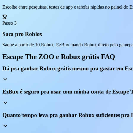
Escolhe entre pesquisas, testes de app e tarefas rápidas no painel do
Passo 3
Saca pro Roblox
Saque a partir de 10 Robux. EzBux manda Robux direto pelo gamepa
Escape The ZOO e Robux grátis FAQ
Dá pra ganhar Robux grátis mesmo pra gastar em E
EzBux é seguro pra usar com minha conta de Escape
Quanto tempo leva pra ganhar Robux suficientes pr