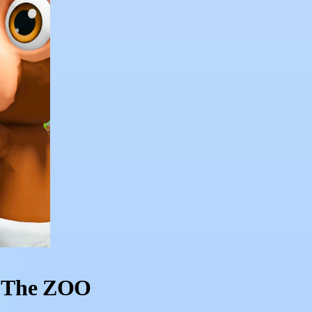
e The ZOO