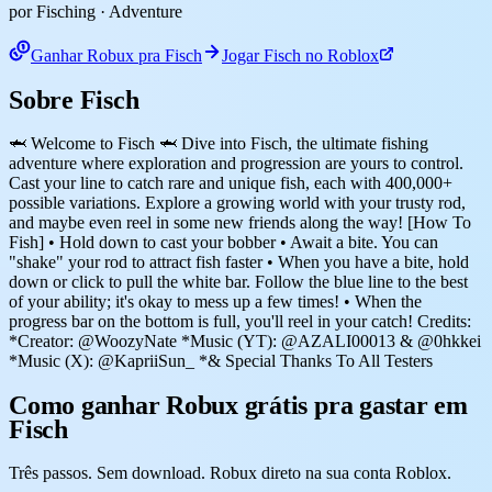
por Fisching
· Adventure
Ganhar Robux pra Fisch
Jogar Fisch no Roblox
Sobre Fisch
🦈 Welcome to Fisch 🦈 Dive into Fisch, the ultimate fishing
adventure where exploration and progression are yours to control.
Cast your line to catch rare and unique fish, each with 400,000+
possible variations. Explore a growing world with your trusty rod,
and maybe even reel in some new friends along the way! [How To
Fish] • Hold down to cast your bobber • Await a bite. You can
"shake" your rod to attract fish faster • When you have a bite, hold
down or click to pull the white bar. Follow the blue line to the best
of your ability; it's okay to mess up a few times! • When the
progress bar on the bottom is full, you'll reel in your catch! Credits:
*Creator: @WoozyNate *Music (YT): @AZALI00013 & @0hkkei
*Music (X): @KapriiSun_ *& Special Thanks To All Testers
Como ganhar Robux grátis pra gastar em
Fisch
Três passos. Sem download. Robux direto na sua conta Roblox.