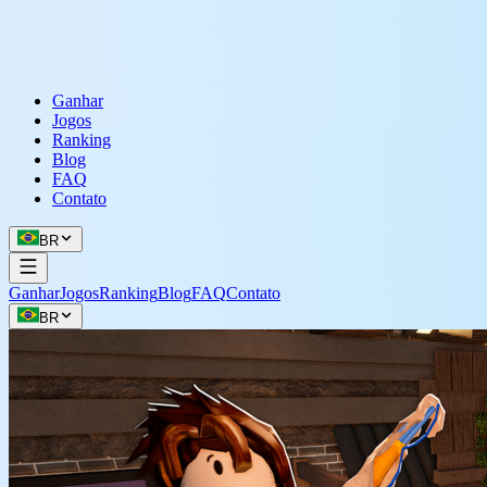
Ganhar
Jogos
Ranking
Blog
FAQ
Contato
BR
Ganhar
Jogos
Ranking
Blog
FAQ
Contato
BR