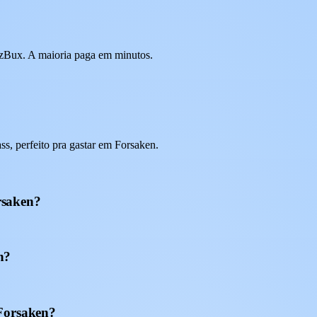
 EzBux. A maioria paga em minutos.
, perfeito pra gastar em Forsaken.
rsaken?
n?
 Forsaken?