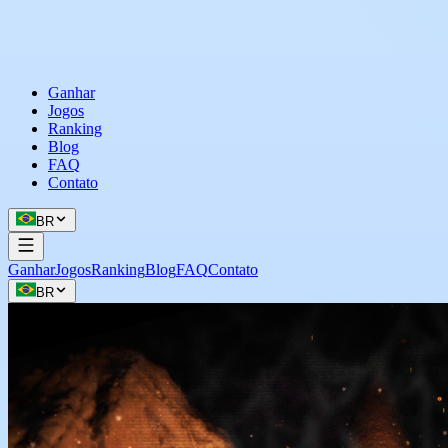
Ganhar
Jogos
Ranking
Blog
FAQ
Contato
BR
Ganhar
Jogos
Ranking
Blog
FAQ
Contato
BR