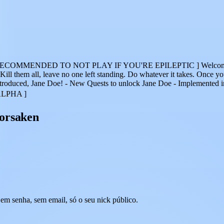
MENDED TO NOT PLAY IF YOU'RE EPILEPTIC ] Welcome to your
Kill them all, leave no one left standing. Do whatever it takes. Once y
 Introduced, Jane Doe! - New Quests to unlock Jane Doe - Implemented
 ALPHA ]
Forsaken
em senha, sem email, só o seu nick público.