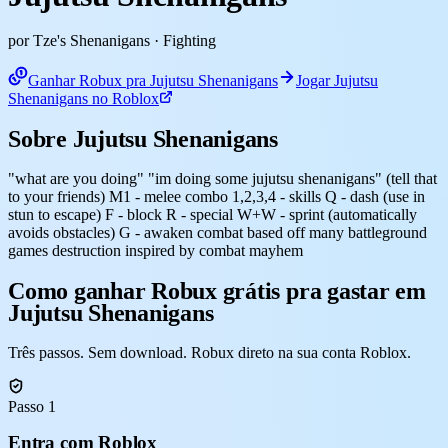
por Tze's Shenanigans
· Fighting
Ganhar Robux pra Jujutsu Shenanigans
Jogar Jujutsu
Shenanigans no Roblox
Sobre Jujutsu Shenanigans
"what are you doing" "im doing some jujutsu shenanigans" (tell that
to your friends) M1 - melee combo 1,2,3,4 - skills Q - dash (use in
stun to escape) F - block R - special W+W - sprint (automatically
avoids obstacles) G - awaken combat based off many battleground
games destruction inspired by combat mayhem
Como ganhar Robux grátis pra gastar em
Jujutsu Shenanigans
Três passos. Sem download. Robux direto na sua conta Roblox.
Passo 1
Entra com Roblox