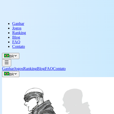
Ganhar
Jogos
Ranking
Blog
FAQ
Contato
BR
Ganhar
Jogos
Ranking
Blog
FAQ
Contato
BR