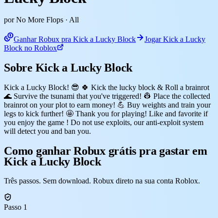
por No More Flops
· All
Ganhar Robux pra Kick a Lucky Block
Jogar Kick a Lucky
Block no Roblox
Sobre Kick a Lucky Block
Kick a Lucky Block! 😎 🍀 Kick the lucky block & Roll a brainrot
🌊 Survive the tsunami that you've triggered! 👷 Place the collected
brainrot on your plot to earn money! 💪 Buy weights and train your
legs to kick further! 🤩 Thank you for playing! Like and favorite if
you enjoy the game ! Do not use exploits, our anti-exploit system
will detect you and ban you.
Como ganhar Robux grátis pra gastar em
Kick a Lucky Block
Três passos. Sem download. Robux direto na sua conta Roblox.
Passo 1