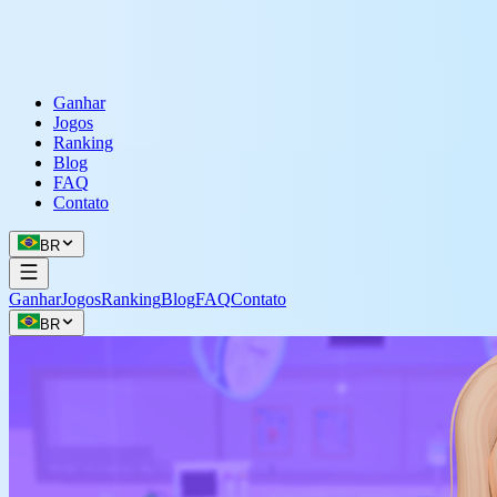
Ganhar
Jogos
Ranking
Blog
FAQ
Contato
BR
Ganhar
Jogos
Ranking
Blog
FAQ
Contato
BR