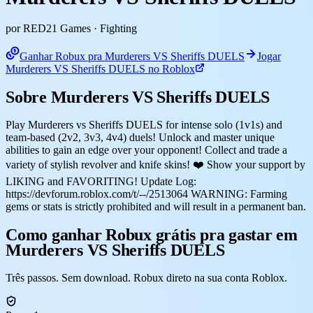
por RED21 Games
· Fighting
Ganhar Robux pra Murderers VS Sheriffs DUELS
Jogar
Murderers VS Sheriffs DUELS no Roblox
Sobre Murderers VS Sheriffs DUELS
Play Murderers vs Sheriffs DUELS for intense solo (1v1s) and
team-based (2v2, 3v3, 4v4) duels! Unlock and master unique
abilities to gain an edge over your opponent! Collect and trade a
variety of stylish revolver and knife skins! ❤️ Show your support by
LIKING and FAVORITING! Update Log:
https://devforum.roblox.com/t/--/2513064 WARNING: Farming
gems or stats is strictly prohibited and will result in a permanent ban.
Como ganhar Robux grátis pra gastar em
Murderers VS Sheriffs DUELS
Três passos. Sem download. Robux direto na sua conta Roblox.