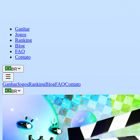
Ganhar
Jogos
Ranking
Blog
FAQ
Contato
BR
Ganhar
Jogos
Ranking
Blog
FAQ
Contato
BR