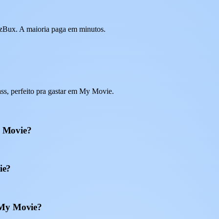
 EzBux. A maioria paga em minutos.
s, perfeito pra gastar em My Movie.
y Movie?
ie?
 My Movie?