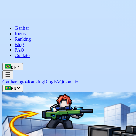
Ganhar
Jogos
Ranking
Blog
FAQ
Contato
BR
Ganhar
Jogos
Ranking
Blog
FAQ
Contato
BR