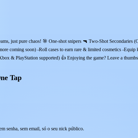
ms, just pure chaos! 🎯 One-shot snipers 🔫 Two-Shot Secondaries (One
 coming soon) -Roll cases to earn rare & limited cosmetics -Equip kill
(Xbox & PlayStation supported) 👍 Enjoying the game? Leave a thumbs-u
One Tap
m senha, sem email, só o seu nick público.