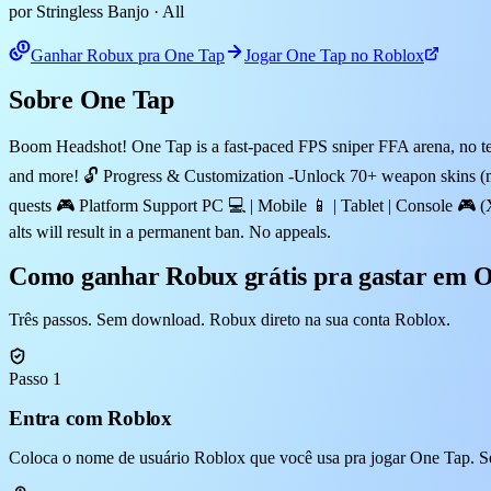
por Stringless Banjo
· All
Ganhar Robux pra One Tap
Jogar One Tap no Roblox
Sobre One Tap
Boom Headshot! One Tap is a fast-paced FPS sniper FFA arena, no tea
and more! 🔓 Progress & Customization -Unlock 70+ weapon skins (more
quests 🎮 Platform Support PC 💻 | Mobile 📱 | Tablet | Console 🎮 
alts will result in a permanent ban. No appeals.
Como ganhar Robux grátis pra gastar em 
Três passos. Sem download. Robux direto na sua conta Roblox.
Passo 1
Entra com Roblox
Coloca o nome de usuário Roblox que você usa pra jogar One Tap. Se