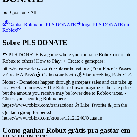
por Quataun
· All
Ganhar Robux pra PLS DONATE
Jogar PLS DONATE no
Roblox
Sobre PLS DONATE
💸 PLS DONATE is a game where you can raise Robux or donate
Robux to others! How to Play: ⭐ Create a gamepass:
https://create.roblox.com/dashboard/creations (Your Place > Passes
> Create A Pass) 🎪 Claim your booth 💰 Start receiving Robux! ⚠️
Notes: • Donations happen through gamepass sales and can take up
to a week to process. • The Robux shown in-game is the sale price,
but the amount you receive may be lower due to Roblox taxes. •
Check your pending Robux here:
https://www.roblox.com/transactions 👍 Like, favorite & join the
Quataun group for perks!
https://www.roblox.com/groups/12121240/Quataun
Como ganhar Robux grátis pra gastar em
PLS DONATE