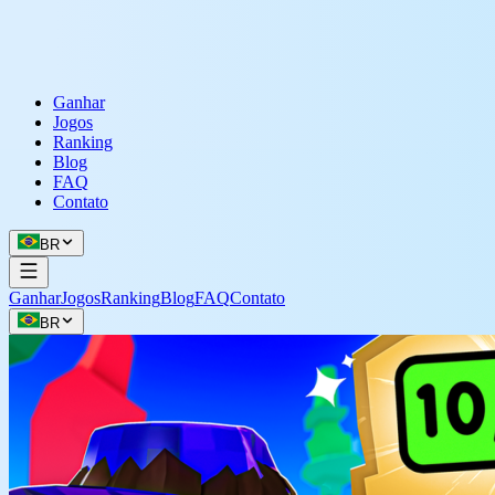
Ganhar
Jogos
Ranking
Blog
FAQ
Contato
BR
Ganhar
Jogos
Ranking
Blog
FAQ
Contato
BR