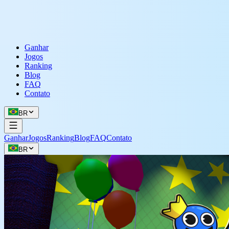
Ganhar
Jogos
Ranking
Blog
FAQ
Contato
BR
Ganhar
Jogos
Ranking
Blog
FAQ
Contato
BR