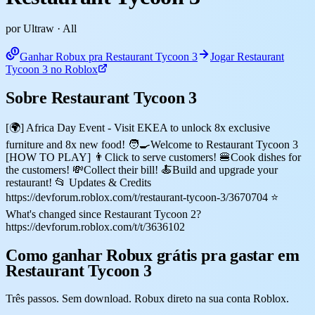
por Ultraw
· All
Ganhar Robux pra Restaurant Tycoon 3
Jogar Restaurant
Tycoon 3 no Roblox
Sobre Restaurant Tycoon 3
[🌍] Africa Day Event - Visit EKEA to unlock 8x exclusive
furniture and 8x new food! 🧑‍🍳Welcome to Restaurant Tycoon 3
[HOW TO PLAY] 👨Click to serve customers! 🍔Cook dishes for
the customers! 💸Collect their bill! 🍝Build and upgrade your
restaurant! 📂 Updates & Credits
https://devforum.roblox.com/t/restaurant-tycoon-3/3670704 ⭐
What's changed since Restaurant Tycoon 2?
https://devforum.roblox.com/t/t/3636102
Como ganhar Robux grátis pra gastar em
Restaurant Tycoon 3
Três passos. Sem download. Robux direto na sua conta Roblox.