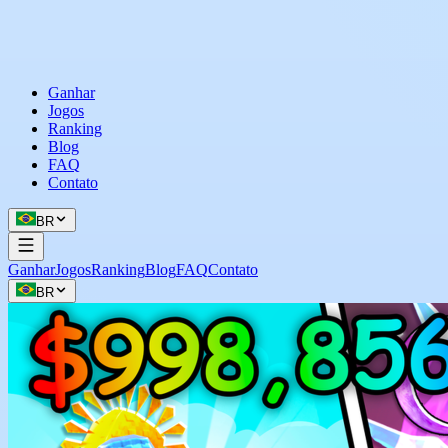
Ganhar
Jogos
Ranking
Blog
FAQ
Contato
BR
Ganhar
Jogos
Ranking
Blog
FAQ
Contato
BR