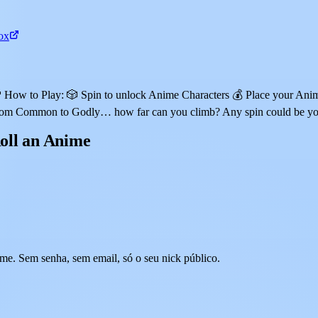
ox
w to Play: 🎲 Spin to unlock Anime Characters 💰 Place your Anime t
 🔥 From Common to Godly… how far can you climb? Any spin could b
oll an Anime
me. Sem senha, sem email, só o seu nick público.