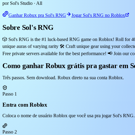
por Sol's Studio
· All
Ganhar Robux pra Sol's RNG
Jogar Sol's RNG no Roblox
Sobre Sol's RNG
🎲 Sol's RNG is the #1 luck-based RNG game on Roblox! Roll for 400+
unique auras of varying rarity 🛠️ Craft unique gear using your collec
Free private servers available for the best performance! 📢 Join our
Como ganhar Robux grátis pra gastar em 
Três passos. Sem download. Robux direto na sua conta Roblox.
Passo 1
Entra com Roblox
Coloca o nome de usuário Roblox que você usa pra jogar Sol's RNG. 
Passo 2