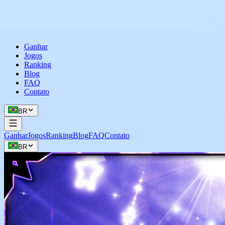
Ganhar
Jogos
Ranking
Blog
FAQ
Contato
BR
Ganhar
Jogos
Ranking
Blog
FAQ
Contato
BR