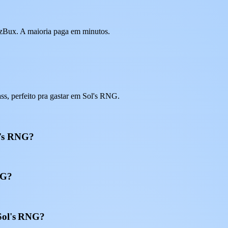
 EzBux. A maioria paga em minutos.
s, perfeito pra gastar em Sol's RNG.
l's RNG?
NG?
 Sol's RNG?