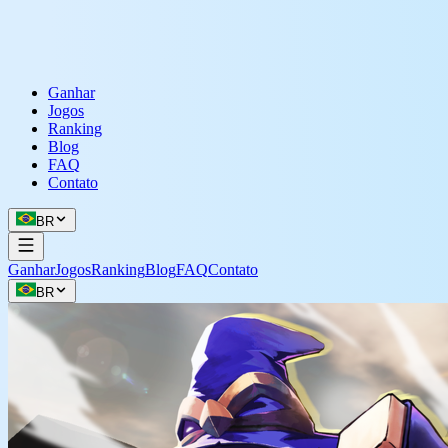
Ganhar
Jogos
Ranking
Blog
FAQ
Contato
BR
Ganhar
Jogos
Ranking
Blog
FAQ
Contato
BR