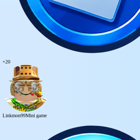
+
20
Linkmon99
Mini game