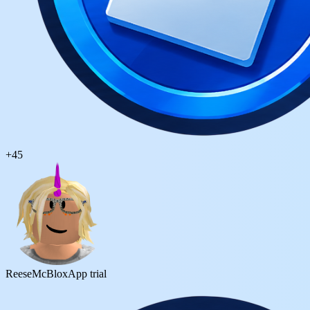
+
45
ReeseMcBlox
App trial