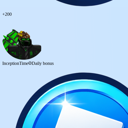
+
200
InceptionTime
Daily bonus