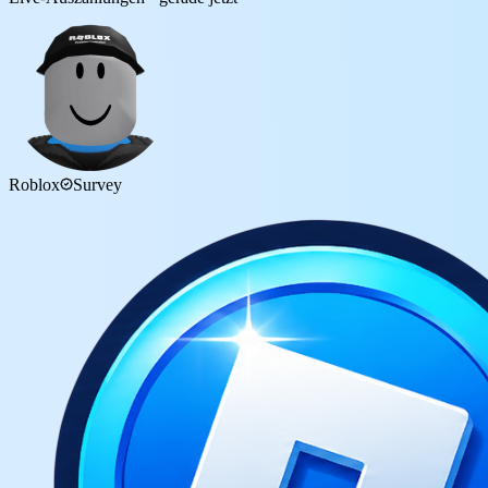
Roblox
Survey