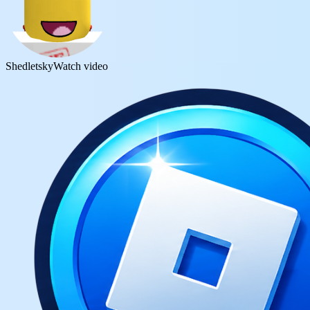
Shedletsky
Watch video