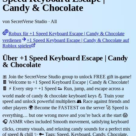
Candy & Chocolate
von SecretVerse Studio
· All
Robux für +1 Speed Keyboard Escape | Candy & Chocolate
verdienen
+1 Speed Keyboard Escape | Candy & Chocolate auf
Roblox spielen
Über +1 Speed Keyboard Escape | Candy
& Chocolate
🎀 Join the SecretVerse Studio group to unlock FREE gift in-game!
🍫 Welcome to +1 Speed Keyboard Escape | Candy & Chocolate!
🍫 ⚡ Every step = +1 Speed 👟 Run, jump, and escape across a
world made of candy & chocolate keyboard keys 💪 Train your
speed and unlock powerful multipliers 👥 Race against friends and
other players 🌍 Become the FASTEST on the server 🚀 Speed is
everything… but one wrong move and you’re back at the start 😱
🎧 ASMR vibes included Smooth movement, satisfying keyboard
clicks, creamy visuals, and relaxing candy sounds for a perfect mix
of speed & chill ✨ 🔑 Tags: Speed, Keyboard, Candy, Chocolate,