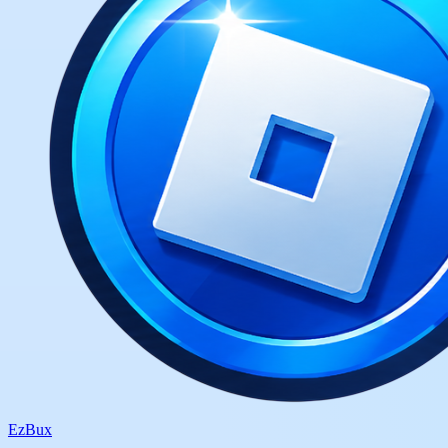
Ez
Bux