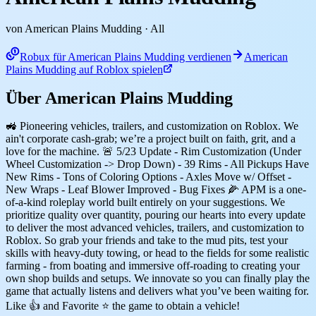
von American Plains Mudding
· All
Robux für American Plains Mudding verdienen
American
Plains Mudding auf Roblox spielen
Über American Plains Mudding
🚜 Pioneering vehicles, trailers, and customization on Roblox. We
ain't corporate cash-grab; we’re a project built on faith, grit, and a
love for the machine. 🚨 5/23 Update - Rim Customization (Under
Wheel Customization -> Drop Down) - 39 Rims - All Pickups Have
New Rims - Tons of Coloring Options - Axles Move w/ Offset -
New Wraps - Leaf Blower Improved - Bug Fixes 🌽 APM is a one-
of-a-kind roleplay world built entirely on your suggestions. We
prioritize quality over quantity, pouring our hearts into every update
to deliver the most advanced vehicles, trailers, and customization to
Roblox. So grab your friends and take to the mud pits, test your
skills with heavy-duty towing, or head to the fields for some realistic
farming - from boating and immersive off-roading to creating your
own shop builds and setups. We innovate so you can finally play the
game that actually listens and delivers what you’ve been waiting for.
Like 👍 and Favorite ⭐ the game to obtain a vehicle!