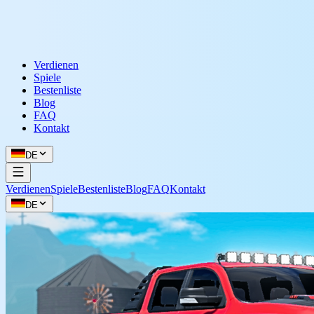
Verdienen
Spiele
Bestenliste
Blog
FAQ
Kontakt
DE
Verdienen
Spiele
Bestenliste
Blog
FAQ
Kontakt
DE