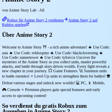
von Anime Story Lab
· All
Robux für Anime Story 2 verdienen
Anime Story 2 auf
Roblox spielen
Über Anime Story 2
Welcome to Anime Story ⛩️ - a rich anime adventure! 🔥 Use Code:
asta 🔥 Use Code: robloxpmo 🔥 Use Code: blackcloveromg 🔥
Use Code: naturetower 🔥 Use Code: tyforccu Uncover the
mysteries of the Anime Story as you collect units, master powerful
attacks, and battle through story-driven worlds. Every fight reveals a
new chapter in your journey. 💥 Game Features: 🚀 Summon units
to battle enemies! ⭐ Level Up units to strengthen them for battles! 👽
Defeat various stages and unlock new worlds! 💻 PC, 📱 Mobile,
🎮 Console ⭐ Premium players gain special bonuses and early
access to upcoming content!
So verdienst du gratis Robux zum
Ausgeben in Anime Story 2