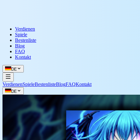
Verdienen
Spiele
Bestenliste
Blog
FAQ
Kontakt
DE
Verdienen
Spiele
Bestenliste
Blog
FAQ
Kontakt
DE