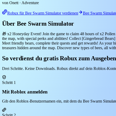
von Onett
· Adventure
Robux für Bee Swarm Simulator verdienen
Bee Swarm Simulato
Über Bee Swarm Simulator
🎁 x2 Honeyday Event! Join the game to claim 48 hours of x2 Pollen a
the map, with special perks and abilities! Collect [Gingerbread Bear
Meet friendly bears, complete their quests and get rewards! As your 
treasures hidden around the map. Discover new types of bees, all wi
So verdienst du gratis Robux zum Ausgebe
Drei Schritte. Keine Downloads. Robux direkt auf dein Roblox-Kont
Schritt 1
Mit Roblox anmelden
Gib den Roblox-Benutzernamen ein, mit dem du Bee Swarm Simulator s
Schritt 2