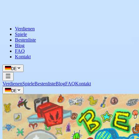
Verdienen
Spiele
Bestenliste
Blog
FAQ
Kontakt
DE
Verdienen
Spiele
Bestenliste
Blog
FAQ
Kontakt
DE