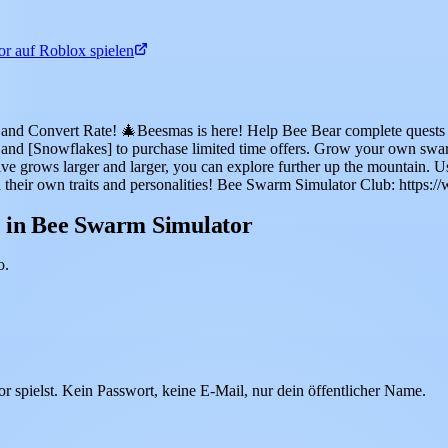
r auf Roblox spielen
nd Convert Rate! 🎄Beesmas is here! Help Bee Bear complete quests for
s] and [Snowflakes] to purchase limited time offers. Grow your own sw
hive grows larger and larger, you can explore further up the mountain. 
th their own traits and personalities! Bee Swarm Simulator Club: http
n in Bee Swarm Simulator
o.
pielst. Kein Passwort, keine E-Mail, nur dein öffentlicher Name.