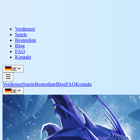
Verdienen
Spiele
Bestenliste
Blog
FAQ
Kontakt
DE
Verdienen
Spiele
Bestenliste
Blog
FAQ
Kontakt
DE