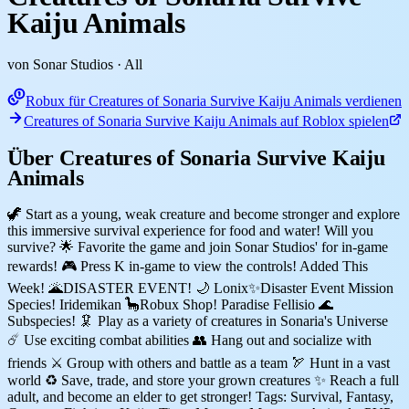
Kaiju Animals
von Sonar Studios
· All
Robux für Creatures of Sonaria Survive Kaiju Animals verdienen
Creatures of Sonaria Survive Kaiju Animals auf Roblox spielen
Über Creatures of Sonaria Survive Kaiju
Animals
🦖 Start as a young, weak creature and become stronger and explore
this immersive survival experience for food and water! Will you
survive? 🌟 Favorite the game and join Sonar Studios' for in-game
rewards! 🎮 Press K in-game to view the controls! Added This
Week! 🌋DISASTER EVENT! 🌙 Lonix✨Disaster Event Mission
Species! Iridemikan 🦕Robux Shop! Paradise Fellisio 🌊
Subspecies! 🦑 Play as a variety of creatures in Sonaria's Universe
☄️ Use exciting combat abilities 👥 Hang out and socialize with
friends ⚔️ Group with others and battle as a team 🏹 Hunt in a vast
world ♻️ Save, trade, and store your grown creatures ✨ Reach a full
adult, and become an elder to get stronger! Tags: Survival, Fantasy,