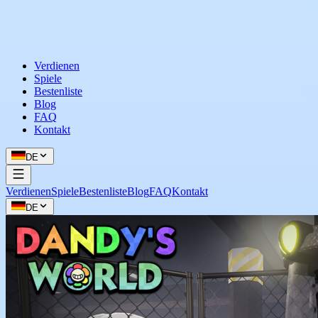
Verdienen
Spiele
Bestenliste
Blog
FAQ
Kontakt
DE
Verdienen
Spiele
Bestenliste
Blog
FAQ
Kontakt
DE