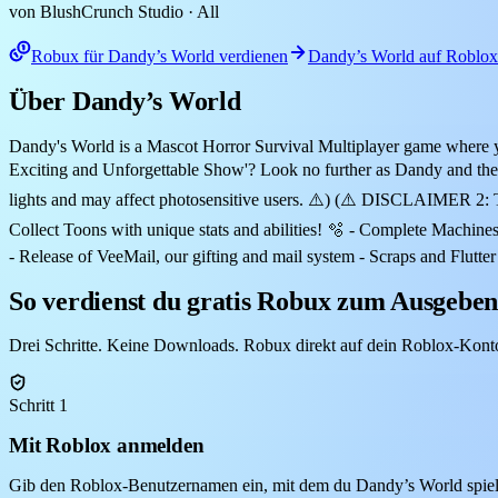
von BlushCrunch Studio
· All
Robux für Dandy’s World verdienen
Dandy’s World auf Roblox
Über Dandy’s World
Dandy's World is a Mascot Horror Survival Multiplayer game where 
Exciting and Unforgettable Show'? Look no further as Dandy and th
lights and may affect photosensitive users. ⚠️) (⚠️ DISCLAIMER 2: T
Collect Toons with unique stats and abilities! 🫧 - Complete Machin
- Release of VeeMail, our gifting and mail system - Scraps and Flutt
So verdienst du gratis Robux zum Ausgebe
Drei Schritte. Keine Downloads. Robux direkt auf dein Roblox-Kont
Schritt 1
Mit Roblox anmelden
Gib den Roblox-Benutzernamen ein, mit dem du Dandy’s World spielst