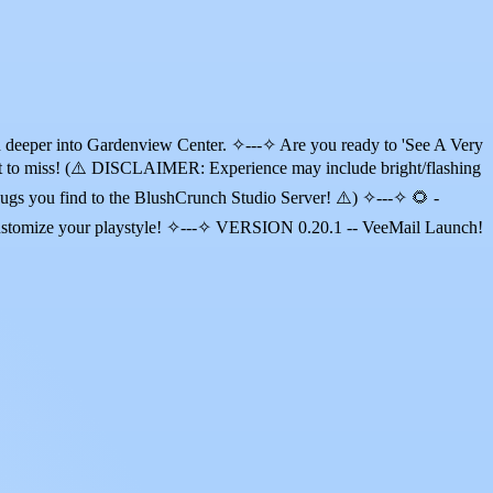
 deeper into Gardenview Center. ✧---✧ Are you ready to 'See A Very
t to miss! (⚠️ DISCLAIMER: Experience may include bright/flashing
bugs you find to the BlushCrunch Studio Server! ⚠️) ✧---✧ 🌻 -
to customize your playstyle! ✧---✧ VERSION 0.20.1 -- VeeMail Launch!