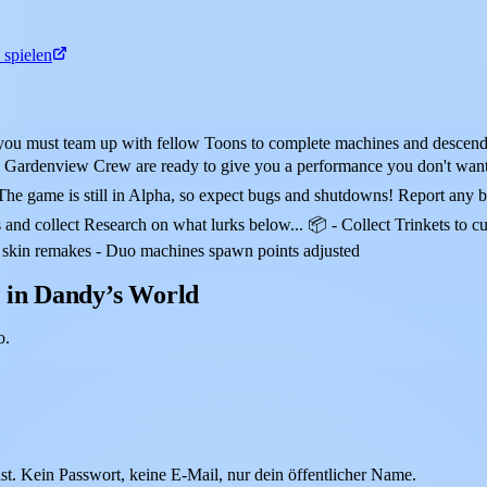
 spielen
you must team up with fellow Toons to complete machines and descend
e Gardenview Crew are ready to give you a performance you don't wan
he game is still in Alpha, so expect bugs and shutdowns! Report any 
es and collect Research on what lurks below... 📦 - Collect Trinkets 
er skin remakes - Duo machines spawn points adjusted
n in Dandy’s World
o.
. Kein Passwort, keine E-Mail, nur dein öffentlicher Name.