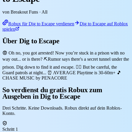
von Breakout Funs
· All
Robux für Dig to Escape verdienen
Dig to Escape auf Roblox
spielen
Über Dig to Escape
😨 Oh no, you got arrested! Now you’re stuck in a prison with no
way out... or is there? ⛏️Rumor says there's a secret tunnel under the
prison. Dig down to find it and escape. 👮‍♂️ But be careful, the
Guard patrols at night... ⏰ AVERAGE Playtime is 30-60m+ 🎵
CHASE MUSIC by PENACORE
So verdienst du gratis Robux zum
Ausgeben in Dig to Escape
Drei Schritte. Keine Downloads. Robux direkt auf dein Roblox-
Konto.
Schritt 1