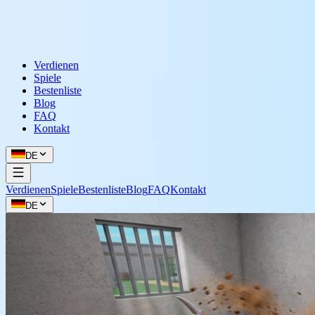
Verdienen
Spiele
Bestenliste
Blog
FAQ
Kontakt
DE
Verdienen
Spiele
Bestenliste
Blog
FAQ
Kontakt
DE