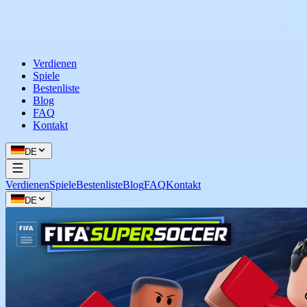
Verdienen
Spiele
Bestenliste
Blog
FAQ
Kontakt
DE
Verdienen
Spiele
Bestenliste
Blog
FAQ
Kontakt
DE