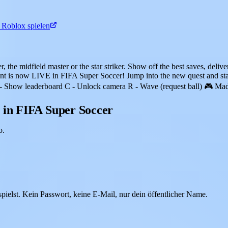
 Roblox spielen
the midfield master or the star striker. Show off the best saves, deliver 
 is now LIVE in FIFA Super Soccer! Jump into the new quest and s
- Show leaderboard C - Unlock camera R - Wave (request ball) 🎮 Mad
 in FIFA Super Soccer
o.
elst. Kein Passwort, keine E-Mail, nur dein öffentlicher Name.