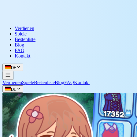
Verdienen
Spiele
Bestenliste
Blog
FAQ
Kontakt
DE
Verdienen
Spiele
Bestenliste
Blog
FAQ
Kontakt
DE