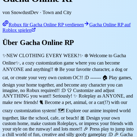
von SnowdustDev
· Town and City
Robux für Gacha Online RP verdienen
Gacha Online RP auf
Roblox spielen
Über Gacha Online RP
✨NEW CLOTHING EVERY WEEK!✨ ❄️ Welcome to Gacha
Online✨, a cozy customization game where you can become
ANYONE and anything!! ❄️ Be your favorite character, a dog or
cat, or create your very own custom OC!! :D ------- 🏠 Play games,
design your home together, and become any character you can
imagine, no Robux required!! :D 👕 Customize and adjust
ANYTHING you want!! Seriously! ✨ Roleplay as ANYONE, and
make new friends! 🐈 Become a pet, animal, or a car(!?) with our
crazy customization system! 🗺️ Explore our anime inspired world
together, like the school, cafe, or beach! 🎀 Design your own
custom home, make custom Roleplays, or impress your friends with
your style on the runway! and lots more!! 🎉 Press play to jump into
a chill world of fun, creative and silly goofy gameplay :D 🎉 Gacha