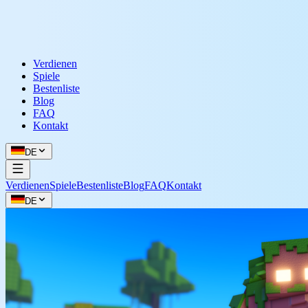
Verdienen
Spiele
Bestenliste
Blog
FAQ
Kontakt
DE
Verdienen
Spiele
Bestenliste
Blog
FAQ
Kontakt
DE