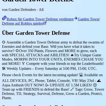
von Garden Defenders
· All
Robux für Garden Tower Defense verdienen
Garden Tower
Defense auf Roblox spielen
Über Garden Tower Defense
🌻 Assemble a Garden Tower Defense army to defeat the swarms of
Enemies and defend your Base. Will you have what it takes to
survive? 🌻Over 350 Plants, Flowers and MORE to grow, each
with SPECIAL ATTACKS and ABILITIES! 🔥Try Unique Game
Modes, MORPH INTO YOUR UNITS, ENEMIES CHASE YOU
and MORE! 🏅 Compete with your friends to top the Leaderboards!
🛠️ Weekly Updates – Every Saturday at 3:00 PM, 15:00, UTC.
Please check Events for the latest incoming update! 💻 Available on
ALL DEVICES, PC, Phone, Tablet, Console, VR! May 23rd - 🌊
Aqua Ambush OUT NOW! 🥳 UPDATE AT 1.5M LIKES! 😊
Team up with FRIENDS to defend the Base! 🔗 Tags: Grow, Tower
Defense, TD, Strategy, Survival, Defense, Grow a Garden, Protect,
Plants.