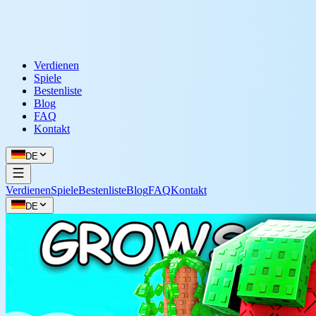
Verdienen
Spiele
Bestenliste
Blog
FAQ
Kontakt
DE
Verdienen
Spiele
Bestenliste
Blog
FAQ
Kontakt
DE