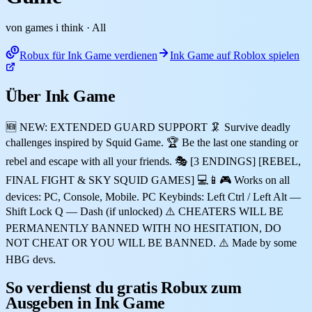
von games i think
· All
Robux für Ink Game verdienen
Ink Game auf Roblox spielen
Über Ink Game
🆕 NEW: EXTENDED GUARD SUPPORT 🦑 Survive deadly
challenges inspired by Squid Game. 🏆 Be the last one standing or
rebel and escape with all your friends. 🎭 [3 ENDINGS] [REBEL,
FINAL FIGHT & SKY SQUID GAMES] 💻📱🎮 Works on all
devices: PC, Console, Mobile. PC Keybinds: Left Ctrl / Left Alt —
Shift Lock Q — Dash (if unlocked) ⚠️ CHEATERS WILL BE
PERMANENTLY BANNED WITH NO HESITATION, DO
NOT CHEAT OR YOU WILL BE BANNED. ⚠️ Made by some
HBG devs.
So verdienst du gratis Robux zum
Ausgeben in Ink Game