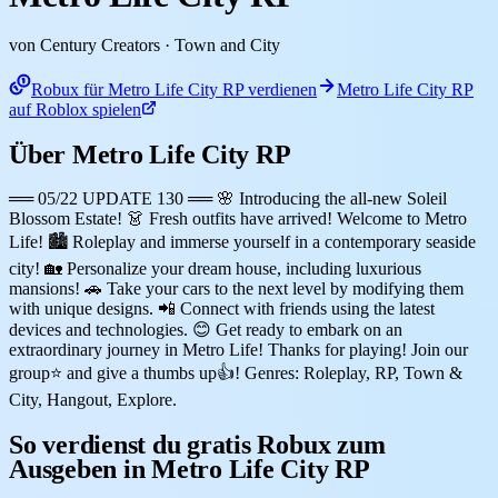
von Century Creators
· Town and City
Robux für Metro Life City RP verdienen
Metro Life City RP
auf Roblox spielen
Über Metro Life City RP
══ 05/22 UPDATE 130 ══ 🌸 Introducing the all-new Soleil
Blossom Estate! 👗 Fresh outfits have arrived! Welcome to Metro
Life! 🏙️ Roleplay and immerse yourself in a contemporary seaside
city! 🏡 Personalize your dream house, including luxurious
mansions! 🚗 Take your cars to the next level by modifying them
with unique designs. 📲 Connect with friends using the latest
devices and technologies. 😊 Get ready to embark on an
extraordinary journey in Metro Life! Thanks for playing! Join our
group⭐ and give a thumbs up👍! Genres: Roleplay, RP, Town &
City, Hangout, Explore.
So verdienst du gratis Robux zum
Ausgeben in Metro Life City RP