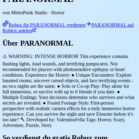
von MetroPunk Studio
· Horror
Robux für PARANORMAL verdienen
PARANORMAL auf
Roblox spielen
Über PARANORMAL
⚠️ WARNING: INTENSE HORROR This experience contains
flashing lights, loud sounds, and terrifying jumpscares. Not
recommended for players with photosensitive epilepsy or heart
conditions. Experience the Horror: ● Unique Encounters: Explore
haunted rooms, uncover cursed objects, and face terrifying events -
no two nights are the same. ● Solo or Co-op Play: Play alone for
full immersion, or survive with up to 6 friends if you dare. ●
Multiple Endings: Your decisions determine who survives and what
secrets are revealed. ● Found Footage Style: First-person
perspective with realistic camera effects for a truly immersive horror
experience. Can you survive the night and save Elenoire before it’s
too late? 🔨 Developed by: ValentinoFella Tags: Horror, Scary,
Adventure, Puzzle, Story
So verdienst du gratis Robux zum