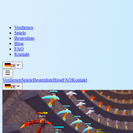
Verdienen
Spiele
Bestenliste
Blog
FAQ
Kontakt
DE
Verdienen
Spiele
Bestenliste
Blog
FAQ
Kontakt
DE