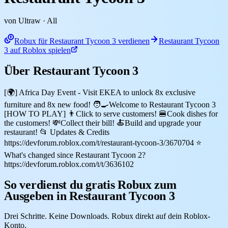
von Ultraw
· All
Robux für Restaurant Tycoon 3 verdienen
Restaurant Tycoon
3 auf Roblox spielen
Über Restaurant Tycoon 3
[🌍] Africa Day Event - Visit EKEA to unlock 8x exclusive
furniture and 8x new food! 🧑‍🍳Welcome to Restaurant Tycoon 3
[HOW TO PLAY] 👨Click to serve customers! 🍔Cook dishes for
the customers! 💸Collect their bill! 🍝Build and upgrade your
restaurant! 📂 Updates & Credits
https://devforum.roblox.com/t/restaurant-tycoon-3/3670704 ⭐
What's changed since Restaurant Tycoon 2?
https://devforum.roblox.com/t/t/3636102
So verdienst du gratis Robux zum
Ausgeben in Restaurant Tycoon 3
Drei Schritte. Keine Downloads. Robux direkt auf dein Roblox-
Konto.