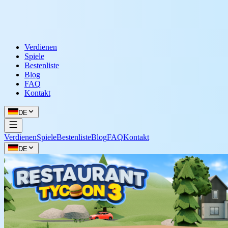
Verdienen
Spiele
Bestenliste
Blog
FAQ
Kontakt
DE
Verdienen
Spiele
Bestenliste
Blog
FAQ
Kontakt
DE