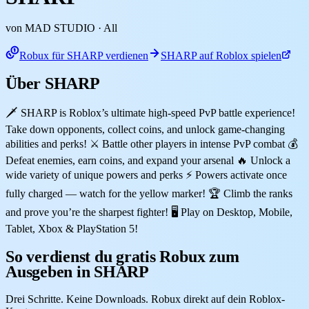
von MAD STUDIO
· All
Robux für SHARP verdienen
SHARP auf Roblox spielen
Über SHARP
🗡️ SHARP is Roblox’s ultimate high-speed PvP battle experience!
Take down opponents, collect coins, and unlock game-changing
abilities and perks! ⚔️ Battle other players in intense PvP combat 💰
Defeat enemies, earn coins, and expand your arsenal 🔥 Unlock a
wide variety of unique powers and perks ⚡ Powers activate once
fully charged — watch for the yellow marker! 🏆 Climb the ranks
and prove you’re the sharpest fighter! 🖥️ Play on Desktop, Mobile,
Tablet, Xbox & PlayStation 5!
So verdienst du gratis Robux zum
Ausgeben in SHARP
Drei Schritte. Keine Downloads. Robux direkt auf dein Roblox-