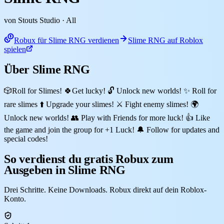
von Stouts Studio
· All
Robux für Slime RNG verdienen
Slime RNG auf Roblox
spielen
Über Slime RNG
🎲Roll for Slimes! 🍀Get lucky! 🔓 Unlock new worlds! ✨ Roll for
rare slimes ⬆️ Upgrade your slimes! ⚔️ Fight enemy slimes! 🌍
Unlock new worlds! 👥 Play with Friends for more luck! 👍 Like
the game and join the group for +1 Luck! 🔔 Follow for updates and
special codes!
So verdienst du gratis Robux zum
Ausgeben in Slime RNG
Drei Schritte. Keine Downloads. Robux direkt auf dein Roblox-
Konto.