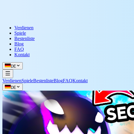
Verdienen
Spiele
Bestenliste
Blog
FAQ
Kontakt
DE
Verdienen
Spiele
Bestenliste
Blog
FAQ
Kontakt
DE