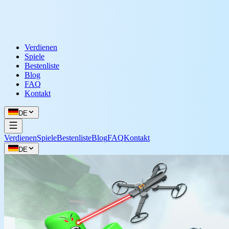
Verdienen
Spiele
Bestenliste
Blog
FAQ
Kontakt
DE
Verdienen
Spiele
Bestenliste
Blog
FAQ
Kontakt
DE