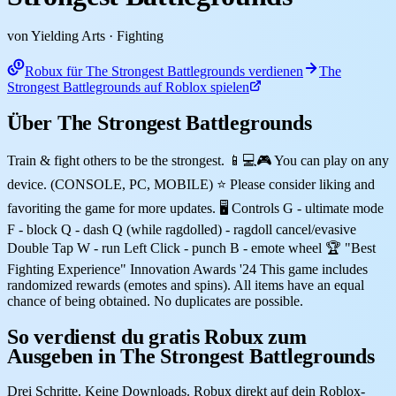
von Yielding Arts
· Fighting
Robux für The Strongest Battlegrounds verdienen
The
Strongest Battlegrounds auf Roblox spielen
Über The Strongest Battlegrounds
Train & fight others to be the strongest. 📱💻🎮 You can play on any
device. (CONSOLE, PC, MOBILE) ⭐ Please consider liking and
favoriting the game for more updates. 🖥️ Controls G - ultimate mode
F - block Q - dash Q (while ragdolled) - ragdoll cancel/evasive
Double Tap W - run Left Click - punch B - emote wheel 🏆 "Best
Fighting Experience" Innovation Awards '24 This game includes
randomized rewards (emotes and spins). All items have an equal
chance of being obtained. No duplicates are possible.
So verdienst du gratis Robux zum
Ausgeben in The Strongest Battlegrounds
Drei Schritte. Keine Downloads. Robux direkt auf dein Roblox-