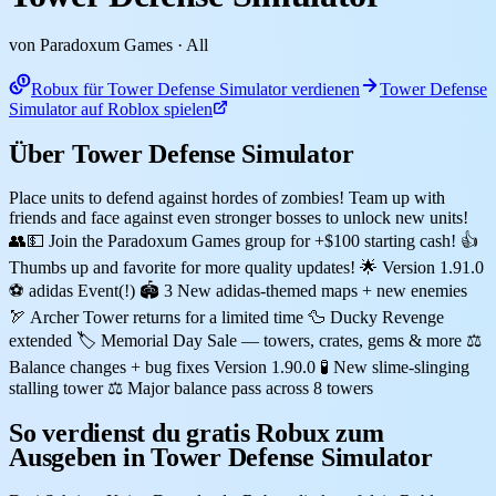
von Paradoxum Games
· All
Robux für Tower Defense Simulator verdienen
Tower Defense
Simulator auf Roblox spielen
Über Tower Defense Simulator
Place units to defend against hordes of zombies! Team up with
friends and face against even stronger bosses to unlock new units!
👥💵 Join the Paradoxum Games group for +$100 starting cash! 👍
Thumbs up and favorite for more quality updates! 🌟 Version 1.91.0
⚽ adidas Event(!) 🏟️ 3 New adidas-themed maps + new enemies
🏹 Archer Tower returns for a limited time 🦆 Ducky Revenge
extended 🏷️ Memorial Day Sale — towers, crates, gems & more ⚖️
Balance changes + bug fixes Version 1.90.0 🧪 New slime-slinging
stalling tower ⚖️ Major balance pass across 8 towers
So verdienst du gratis Robux zum
Ausgeben in Tower Defense Simulator