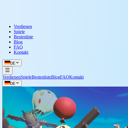
Verdienen
Spiele
Bestenliste
Blog
FAQ
Kontakt
DE
Verdienen
Spiele
Bestenliste
Blog
FAQ
Kontakt
DE