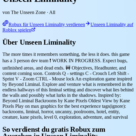
von The Unseen Zone
· All
Robux für Unseen Liminality verdienen
Unseen Liminality auf
Roblox spielen
Über Unseen Liminality
The more times it remembers something, the less it does. this game
has a 3 person dev team ❗ WORK IN PROGRESS. Expect bugs,
unfinished areas, and dead ends. 🚧 Objectives, Headhunter, and
content coming soon. Controls Q - settings C - Crouch Left Shift -
Sprint V - Zoom CTRL - Mouse lock An exploration game inspired
by Beyond Liminal. Explore and venture what is remembered in the
endless hallways of this liminal setting and discover what lies behind
the walls and possibly what lurks in the shadows. Inspired by:
Beyond Liminal Backrooms by Kane Pixels Oldest View by Kane
Pixels Play on max graphics for the best experience tags(ignore):
backrooms, liminal, horror, uncanny, poolrooms, hotel, entity,
creature, kane pixels, level 0, exploration, adventure, and survival
So verdienst du gratis Robux zum
Ausgeben in Unseen Liminality