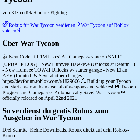
von KizmoTek Studio
· Fighting
Robux für War Tycoon verdienen
War Tycoon auf Roblox
spielen
Über War Tycoon
👍 New Code at 1.1M Likes! All Gamepasses are on SALE!
[UPDATE LOG] - New Humvee-Hawkeye (Unlocks at Rebirth 1)
- New Humvee TOW-II Unlocks w/ starter garage - New Eitan
AFV (Limited) & Several other changes
https://devforum.roblox.com/t/1829666 💥 Build up your Tycoon
and start a war with an arsenal of weapons and vehicles! 💾 Tycoon
Progress and Gamepasses Automatically Save! War Tycoon™
officially released on April 22nd 2021
So verdienst du gratis Robux zum
Ausgeben in War Tycoon
Drei Schritte. Keine Downloads. Robux direkt auf dein Roblox-
Konto.