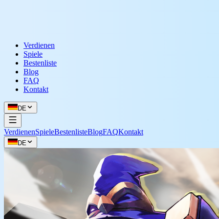
Verdienen
Spiele
Bestenliste
Blog
FAQ
Kontakt
DE
Verdienen
Spiele
Bestenliste
Blog
FAQ
Kontakt
DE