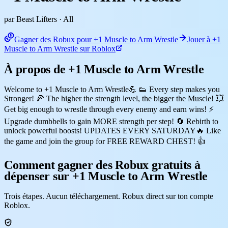
par Beast Lifters
· All
Gagner des Robux pour +1 Muscle to Arm Wrestle
Jouer à +1
Muscle to Arm Wrestle sur Roblox
À propos de +1 Muscle to Arm Wrestle
Welcome to +1 Muscle to Arm Wrestle💪 👟 Every step makes you
Stronger! 🍕 The higher the strength level, the bigger the Muscle! 💥
Get big enough to wrestle through every enemy and earn wins! ⚡
Upgrade dumbbells to gain MORE strength per step! 🔄 Rebirth to
unlock powerful boosts! UPDATES EVERY SATURDAY🔥 Like
the game and join the group for FREE REWARD CHEST! 👍
Comment gagner des Robux gratuits à
dépenser sur +1 Muscle to Arm Wrestle
Trois étapes. Aucun téléchargement. Robux direct sur ton compte
Roblox.