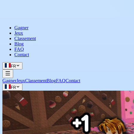
Gagner
Jeux
Classement
Blog
FAQ
Contact
FR
Gagner
Jeux
Classement
Blog
FAQ
Contact
FR