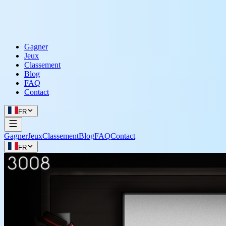
Gagner
Jeux
Classement
Blog
FAQ
Contact
FR
Gagner
Jeux
Classement
Blog
FAQ
Contact
FR