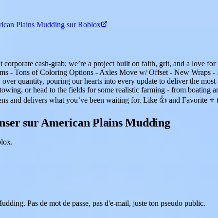
rican Plains Mudding sur Roblox
't corporate cash-grab; we’re a project built on faith, grit, and a lov
s - Tons of Coloring Options - Axles Move w/ Offset - New Wraps - 
y over quantity, pouring our hearts into every update to deliver the mos
y towing, or head to the fields for some realistic farming - from boatin
tens and delivers what you’ve been waiting for. Like 👍 and Favorite ⭐ 
nser sur American Plains Mudding
lox.
udding. Pas de mot de passe, pas d'e-mail, juste ton pseudo public.