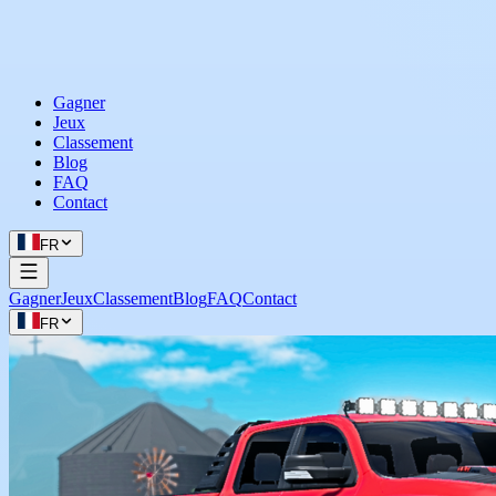
Gagner
Jeux
Classement
Blog
FAQ
Contact
FR
Gagner
Jeux
Classement
Blog
FAQ
Contact
FR