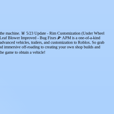
e for the machine. 🚨 5/23 Update - Rim Customization (Under Wheel
Leaf Blower Improved - Bug Fixes 🌽 APM is a one-of-a-kind
t advanced vehicles, trailers, and customization to Roblox. So grab
g and immersive off-roading to creating your own shop builds and
the game to obtain a vehicle!