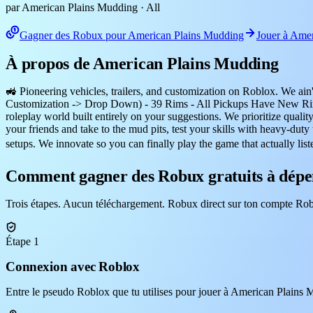
par American Plains Mudding
· All
Gagner des Robux pour American Plains Mudding
Jouer à Ame
À propos de American Plains Mudding
🚜 Pioneering vehicles, trailers, and customization on Roblox. We ain
Customization -> Drop Down) - 39 Rims - All Pickups Have New Rim
roleplay world built entirely on your suggestions. We prioritize qualit
your friends and take to the mud pits, test your skills with heavy-dut
setups. We innovate so you can finally play the game that actually lis
Comment gagner des Robux gratuits à dépe
Trois étapes. Aucun téléchargement. Robux direct sur ton compte Rob
Étape 1
Connexion avec Roblox
Entre le pseudo Roblox que tu utilises pour jouer à American Plains M