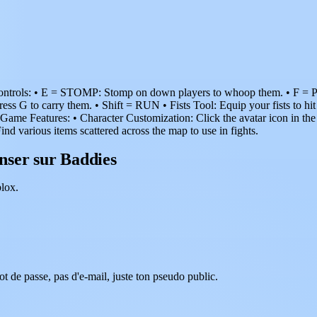
ls: • E = STOMP: Stomp on down players to whoop them. • F = PULL
G to carry them. • Shift = RUN • Fists Tool: Equip your fists to hi
e Features: • Character Customization: Click the avatar icon in the t
d various items scattered across the map to use in fights.
nser sur Baddies
lox.
t de passe, pas d'e-mail, juste ton pseudo public.