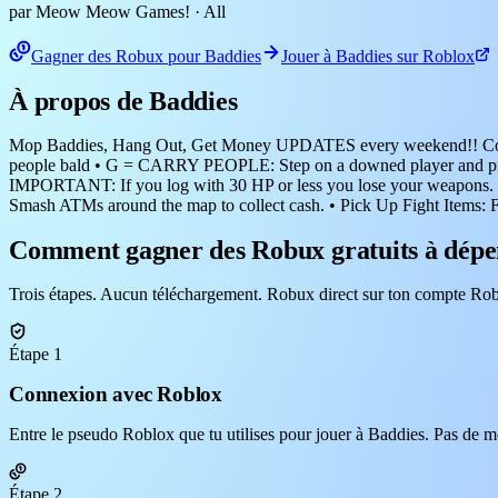
par Meow Meow Games!
· All
Gagner des Robux pour Baddies
Jouer à Baddies sur Roblox
À propos de Baddies
Mop Baddies, Hang Out, Get Money UPDATES every weekend!! Contro
people bald • G = CARRY PEOPLE: Step on a downed player and press 
IMPORTANT: If you log with 30 HP or less you lose your weapons. Gam
Smash ATMs around the map to collect cash. • Pick Up Fight Items: Fin
Comment gagner des Robux gratuits à dépe
Trois étapes. Aucun téléchargement. Robux direct sur ton compte Rob
Étape 1
Connexion avec Roblox
Entre le pseudo Roblox que tu utilises pour jouer à Baddies. Pas de mo
Étape 2