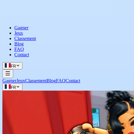
Gagner
Jeux
Classement
Blog
FAQ
Contact
FR
Gagner
Jeux
Classement
Blog
FAQ
Contact
FR