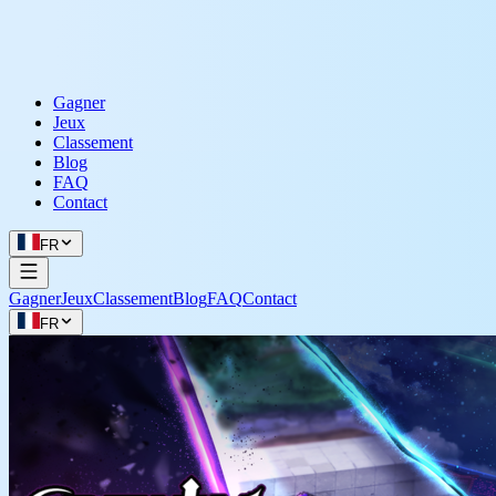
Gagner
Jeux
Classement
Blog
FAQ
Contact
FR
Gagner
Jeux
Classement
Blog
FAQ
Contact
FR