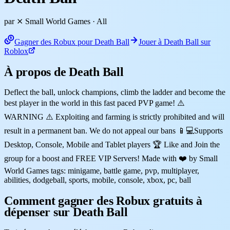
par ⨯ Small World Games
· All
Gagner des Robux pour Death Ball
Jouer à Death Ball sur
Roblox
À propos de Death Ball
Deflect the ball, unlock champions, climb the ladder and become the
best player in the world in this fast paced PVP game! ⚠️
WARNING ⚠️ Exploiting and farming is strictly prohibited and will
result in a permanent ban. We do not appeal our bans 📱💻Supports
Desktop, Console, Mobile and Tablet players 🏆 Like and Join the
group for a boost and FREE VIP Servers! Made with ❤️ by Small
World Games tags: minigame, battle game, pvp, multiplayer,
abilities, dodgeball, sports, mobile, console, xbox, pc, ball
Comment gagner des Robux gratuits à
dépenser sur Death Ball