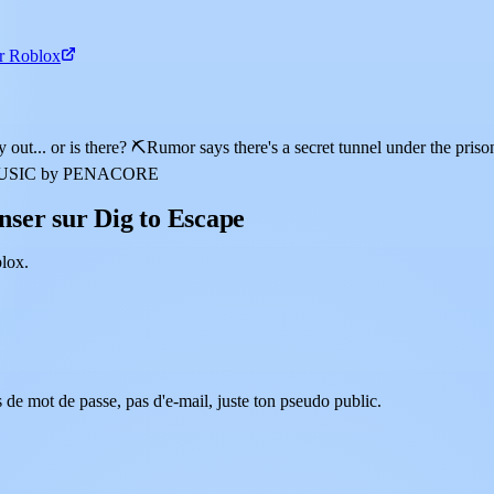
ur Roblox
ut... or is there? ⛏️Rumor says there's a secret tunnel under the prison
E MUSIC by PENACORE
ser sur Dig to Escape
lox.
 de mot de passe, pas d'e-mail, juste ton pseudo public.