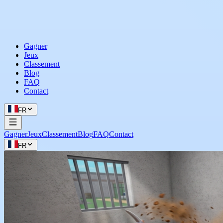
Gagner
Jeux
Classement
Blog
FAQ
Contact
FR
Gagner
Jeux
Classement
Blog
FAQ
Contact
FR