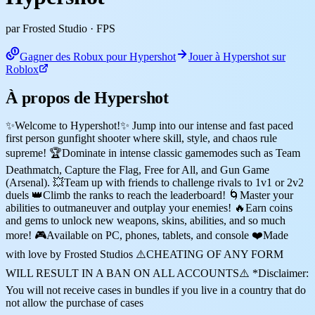
par Frosted Studio
· FPS
Gagner des Robux pour Hypershot
Jouer à Hypershot sur
Roblox
À propos de Hypershot
✨Welcome to Hypershot!✨ Jump into our intense and fast paced
first person gunfight shooter where skill, style, and chaos rule
supreme! 🏆Dominate in intense classic gamemodes such as Team
Deathmatch, Capture the Flag, Free for All, and Gun Game
(Arsenal). 💥Team up with friends to challenge rivals to 1v1 or 2v2
duels 👑Climb the ranks to reach the leaderboard! 🌀Master your
abilities to outmaneuver and outplay your enemies! 🔥Earn coins
and gems to unlock new weapons, skins, abilities, and so much
more! 🎮Available on PC, phones, tablets, and console ❤️Made
with love by Frosted Studios ⚠️CHEATING OF ANY FORM
WILL RESULT IN A BAN ON ALL ACCOUNTS⚠️ *Disclaimer:
You will not receive cases in bundles if you live in a country that do
not allow the purchase of cases