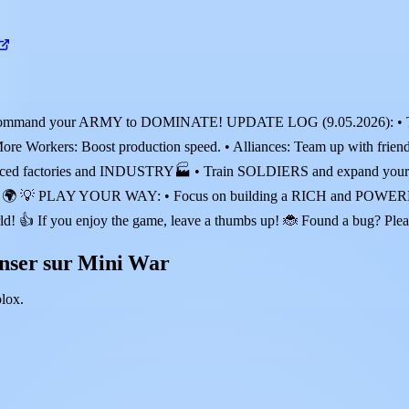
mand your ARMY to DOMINATE! UPDATE LOG (9.05.2026): • Techno
 • More Workers: Boost production speed. • Alliances: Team up with f
nced factories and INDUSTRY🏭 • Train SOLDIERS and expand you
 💡 PLAY YOUR WAY: • Focus on building a RICH and POWERFUL c
rld! 👍 If you enjoy the game, leave a thumbs up! 🐞 Found a bug? Plea
nser sur Mini War
lox.