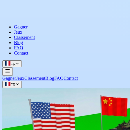
Gagner
Jeux
Classement
Blog
FAQ
Contact
FR
Gagner
Jeux
Classement
Blog
FAQ
Contact
FR