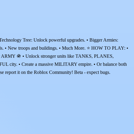
logy Tree: Unlock powerful upgrades. • Bigger Armies:
riends. • New troops and buildings. • Much More. ⭐ HOW TO PLAY: •
r ARMY 🪖 • Unlock stronger units like TANKS, PLANES,
ity. • Create a massive MILITARY empire. • Or balance both
se report it on the Roblox Community! Beta - expect bugs.