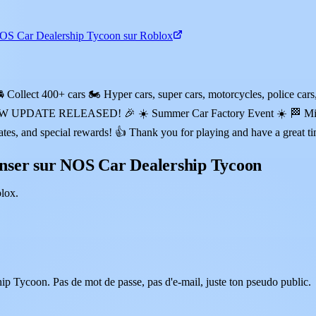
NOS Car Dealership Tycoon sur Roblox
Collect 400+ cars 🏍️ Hyper cars, super cars, motorcycles, police car
s 🎉 NEW UPDATE RELEASED! 🎉 ☀️ Summer Car Factory Event ☀️ 🏁
s, and special rewards! 👍 Thank you for playing and have a great t
nser sur NOS Car Dealership Tycoon
lox.
ip Tycoon. Pas de mot de passe, pas d'e-mail, juste ton pseudo public.