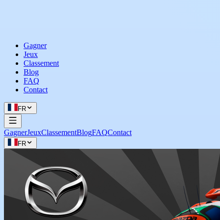
Gagner
Jeux
Classement
Blog
FAQ
Contact
FR
Gagner
Jeux
Classement
Blog
FAQ
Contact
FR